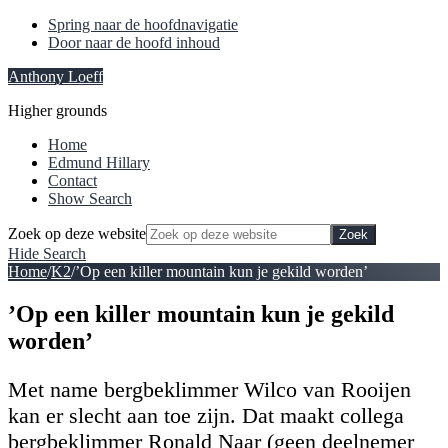
Spring naar de hoofdnavigatie
Door naar de hoofd inhoud
Anthony Loeff
Higher grounds
Home
Edmund Hillary
Contact
Show Search
Zoek op deze website
Hide Search
Home
/
K2
/
’Op een killer mountain kun je gekild worden’
’Op een killer mountain kun je gekild
worden’
Met name bergbeklimmer Wilco van Rooijen
kan er slecht aan toe zijn. Dat maakt collega
bergbeklimmer Ronald Naar (geen deelnemer