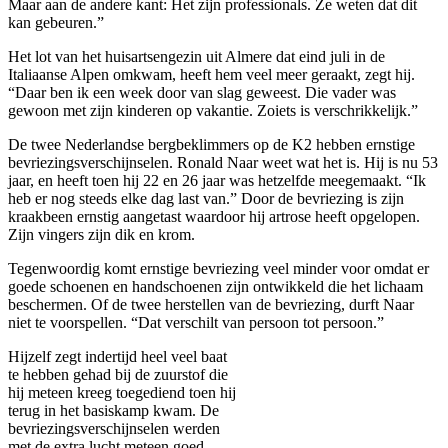
Maar aan de andere kant: Het zijn professionals. Ze weten dat dit
kan gebeuren.”
Het lot van het huisartsengezin uit Almere dat eind juli in de
Italiaanse Alpen omkwam, heeft hem veel meer geraakt, zegt hij.
“Daar ben ik een week door van slag geweest. Die vader was
gewoon met zijn kinderen op vakantie. Zoiets is verschrikkelijk.”
De twee Nederlandse bergbeklimmers op de K2 hebben ernstige
bevriezingsverschijnselen. Ronald Naar weet wat het is. Hij is nu 53
jaar, en heeft toen hij 22 en 26 jaar was hetzelfde meegemaakt. “Ik
heb er nog steeds elke dag last van.” Door de bevriezing is zijn
kraakbeen ernstig aangetast waardoor hij artrose heeft opgelopen.
Zijn vingers zijn dik en krom.
Tegenwoordig komt ernstige bevriezing veel minder voor omdat er
goede schoenen en handschoenen zijn ontwikkeld die het lichaam
beschermen. Of de twee herstellen van de bevriezing, durft Naar
niet te voorspellen. “Dat verschilt van persoon tot persoon.”
Hijzelf zegt indertijd heel veel baat
te hebben gehad bij de zuurstof die
hij meteen kreeg toegediend toen hij
terug in het basiskamp kwam. De
bevriezingsverschijnselen werden
met de extra lucht meteen goed