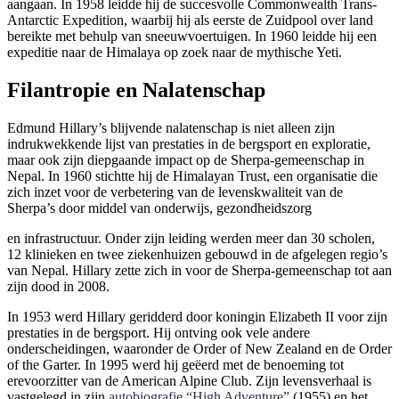
aangaan. In 1958 leidde hij de succesvolle Commonwealth Trans-
Antarctic Expedition, waarbij hij als eerste de Zuidpool over land
bereikte met behulp van sneeuwvoertuigen. In 1960 leidde hij een
expeditie naar de Himalaya op zoek naar de mythische Yeti.
Filantropie en Nalatenschap
Edmund Hillary’s blijvende nalatenschap is niet alleen zijn
indrukwekkende lijst van prestaties in de bergsport en exploratie,
maar ook zijn diepgaande impact op de Sherpa-gemeenschap in
Nepal. In 1960 stichtte hij de Himalayan Trust, een organisatie die
zich inzet voor de verbetering van de levenskwaliteit van de
Sherpa’s door middel van onderwijs, gezondheidszorg
en infrastructuur. Onder zijn leiding werden meer dan 30 scholen,
12 klinieken en twee ziekenhuizen gebouwd in de afgelegen regio’s
van Nepal. Hillary zette zich in voor de Sherpa-gemeenschap tot aan
zijn dood in 2008.
In 1953 werd Hillary geridderd door koningin Elizabeth II voor zijn
prestaties in de bergsport. Hij ontving ook vele andere
onderscheidingen, waaronder de Order of New Zealand en de Order
of the Garter. In 1995 werd hij geëerd met de benoeming tot
erevoorzitter van de American Alpine Club. Zijn levensverhaal is
vastgelegd in zijn
autobiografie “High Adventure”
(1955) en het