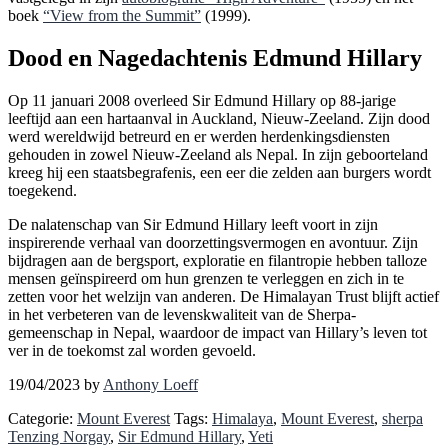
boek
“View from the Summit”
(1999).
Dood en Nagedachtenis Edmund Hillary
Op 11 januari 2008 overleed Sir Edmund Hillary op 88-jarige
leeftijd aan een hartaanval in Auckland, Nieuw-Zeeland. Zijn dood
werd wereldwijd betreurd en er werden herdenkingsdiensten
gehouden in zowel Nieuw-Zeeland als Nepal. In zijn geboorteland
kreeg hij een staatsbegrafenis, een eer die zelden aan burgers wordt
toegekend.
De nalatenschap van Sir Edmund Hillary leeft voort in zijn
inspirerende verhaal van doorzettingsvermogen en avontuur. Zijn
bijdragen aan de bergsport, exploratie en filantropie hebben talloze
mensen geïnspireerd om hun grenzen te verleggen en zich in te
zetten voor het welzijn van anderen. De Himalayan Trust blijft actief
in het verbeteren van de levenskwaliteit van de Sherpa-
gemeenschap in Nepal, waardoor de impact van Hillary’s leven tot
ver in de toekomst zal worden gevoeld.
19/04/2023
by
Anthony Loeff
Categorie:
Mount Everest
Tags:
Himalaya
,
Mount Everest
,
sherpa
Tenzing Norgay
,
Sir Edmund Hillary
,
Yeti