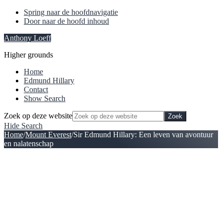
Spring naar de hoofdnavigatie
Door naar de hoofd inhoud
Anthony Loeff
Higher grounds
Home
Edmund Hillary
Contact
Show Search
Zoek op deze website
Hide Search
Home
/
Mount Everest
/
Sir Edmund Hillary: Een leven van avontuur
en nalatenschap