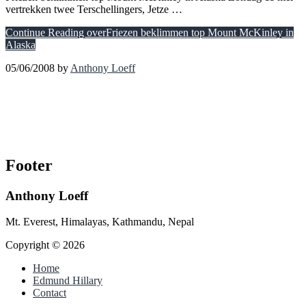
vertrekken twee Terschellingers, Jetze …
Continue Reading
overFriezen beklimmen top Mount McKinley in
Alaska
05/06/2008
by
Anthony Loeff
Footer
Anthony Loeff
Mt. Everest, Himalayas, Kathmandu, Nepal
Copyright © 2026
Home
Edmund Hillary
Contact