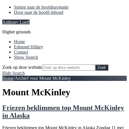
Spring naar de hoofdnavigatie
Door naar de hoofd inhoud
Anthony Loeff
Higher grounds
Home
Edmund Hillary
Contact
Show Search
Zoek op deze website
Hide Search
Home
/
Archief voor Mount McKinley
Mount McKinley
Friezen beklimmen top Mount McKinley
in Alaska
Friezen beklimmen top Mount McKinley in Alaska Zondag 11 mei